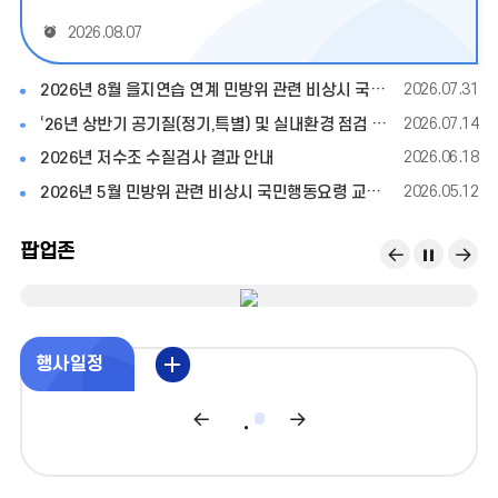
보
기
2026.08.07
2026년 8월 을지연습 연계 민방위 관련 비상시 국민행동요령 교육자료 홍보
2026.07.31
‘26년 상반기 공기질(정기,특별) 및 실내환경 점검 결과 안내
2026.07.14
2026년 저수조 수질검사 결과 안내
2026.06.18
2026년 5월 민방위 관련 비상시 국민행동요령 교육자료 홍보
2026.05.12
팝업존
팝
팝
팝
업
업
업
존
존
존
다
정
이
일
음
지
전
행사일정
정
더
보
이
다
기
전
음
달
달