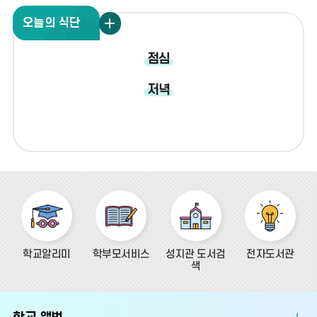
오
오늘의 식단
늘
의
식
점심
단
더
저녁
보
기
학교알리미
학부모서비스
성지관 도서검
전자도서관
색